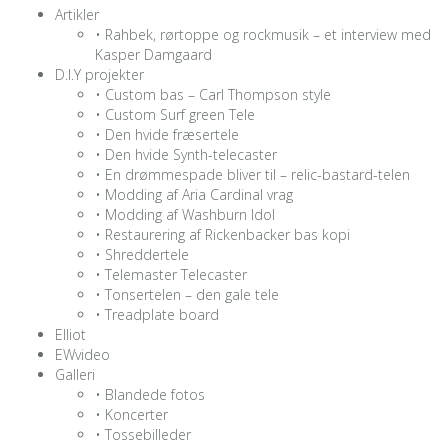
Artikler
• Rahbek, rørtoppe og rockmusik – et interview med
Kasper Damgaard
D.I.Y projekter
• Custom bas – Carl Thompson style
• Custom Surf green Tele
• Den hvide fræsertele
• Den hvide Synth-telecaster
• En drømmespade bliver til – relic-bastard-telen
• Modding af Aria Cardinal vrag
• Modding af Washburn Idol
• Restaurering af Rickenbacker bas kopi
• Shreddertele
• Telemaster Telecaster
• Tonsertelen – den gale tele
• Treadplate board
Elliot
EWvideo
Galleri
• Blandede fotos
• Koncerter
• Tossebilleder