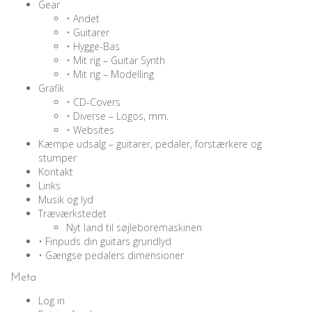
Gear
• Andet
• Guitarer
• Hygge-Bas
• Mit rig – Guitar Synth
• Mit rig – Modelling
Grafik
• CD-Covers
• Diverse – Logos, mm.
• Websites
Kæmpe udsalg – guitarer, pedaler, forstærkere og
stumper
Kontakt
Links
Musik og lyd
Træværkstedet
Nyt land til søjleboremaskinen
• Finpuds din guitars grundlyd
• Gængse pedalers dimensioner
Meta
Log in