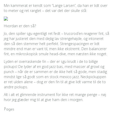
Min kammerat er kendt som “Lange Larsen”, da han er lidt over
to meter og ret ranglet – det var det der skulle stå:
Hvordan er den så?
Jo, den spiller sgu egentligt ret fedt – trussrod’en reagerer fint, så
jeg har justeret den med dejlig lav strengehøjde, og intoneret
den så den stemmer helt perfekt. Strengespacingen er lidt
mindre end man er vant til, men ikke ekstremt. Den balancerer
fint, en mikroskopisk smule head-dive, men næsten ikke noget.
Lyden er overraskende fin – der er sgu krudt i de to billige
pickups! De lyder af en god jazz bas, med masser af growl og
punch – når de er sammen er de ikke helt så gode, men stadig
mindst lige så godt som en stock mexico jazz. Neckpickuppen
er ret ulden alene – dog er den fin til at give lidt varme til de to
andre pickups.
Alt i alt et glimrende instrument for ikke ret mange penge – nøj
hvor jeg glæder mig til at give ham den i morgen.
Pages