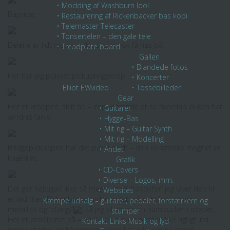
• Modding af Washburn Idol
Bagside:
• Restaurering af Rickenbacker bas kopi
• Telemaster Telecaster
• Tonsertelen – den gale tele
Delene er lidt rustne – det skal vi nok få has på:
• Treadplate board
Galleri
• Blandede fotos
Her har jeg poleret pickupringen op:
• Koncerter
Elliot
EWvideo
• Tossebilleder
Gear
Her er kroppen, skilt ad – imponerende at se hvordan lakken har
• Guitarer
ændret farve:
• Hygge-Bas
• Mit rig – Guitar Synth
• Mit rig – Modelling
Bridgepickuppen har det pænt skidt – den keramiske magnet er
• Andet
knækket:
Grafik
• CD-Covers
• Diverse – Logos, mm.
Det gør heldigvis ikke så meget, fordi bassisten jeg laver den til
• Websites
er vild med Rickenbacker udseendet – ikke lyden (meget
Kæmpe udsalg – guitarer, pedaler, forstærkere og
metallisk og “clangy”
, så jeg vil smide en humbucker i istedet.
stumper
Her er problemet så – en P-bas pickup passer ikke rigtigt ind
Kontakt
Links
Musik og lyd
nogen steder, en Musicmanpickup kan ikke være i metal