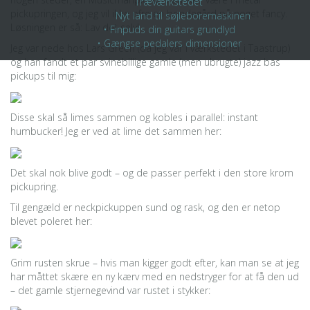
Træværkstedet
pickupringen, og jeg vil ikke ofre en bondegård på noget fancy.
Nyt land til søjleboremaskinen
Løsningen er så: Lav det selv!
• Finpuds din guitars grundlyd
• Gængse pedalers dimensioner
Jeg var nede hos Lars Green (da jeg var i værkstedet i Taastrup)
og han fandt et par svinebillige gamle (men ubrugte) jazz bas
pickups til mig:
Disse skal så limes sammen og kobles i parallel: instant
humbucker! Jeg er ved at lime det sammen her:
Det skal nok blive godt – og de passer perfekt i den store krom
pickupring.
Til gengæld er neckpickuppen sund og rask, og den er netop
blevet poleret her:
Grim rusten skrue – hvis man kigger godt efter, kan man se at jeg
har måttet skære en ny kærv med en nedstryger for at få den ud
– det gamle stjernegevind var rustet i stykker: