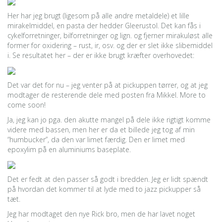
Her har jeg brugt (ligesom på alle andre metaldele) et lille
mirakelmiddel, en pasta der hedder Gleerustol. Det kan fås i
cykelforretninger, bilforretninger og lign. og fjerner mirakuløst alle
former for oxidering – rust, ir, osv. og der er slet ikke slibemiddel
i. Se resultatet her – der er ikke brugt kræfter overhovedet:
Det var det for nu – jeg venter på at pickuppen tørrer, og at jeg
modtager de resterende dele med posten fra Mikkel. More to
come soon!
Ja, jeg kan jo pga. den akutte mangel på dele ikke rigtigt komme
videre med bassen, men her er da et billede jeg tog af min
“humbucker”, da den var limet færdig. Den er limet med
epoxylim på en aluminiums baseplate.
Det er fedt at den passer så godt i bredden. Jeg er lidt spændt
på hvordan det kommer til at lyde med to jazz pickupper så
tæt.
Jeg har modtaget den nye Rick bro, men de har lavet noget