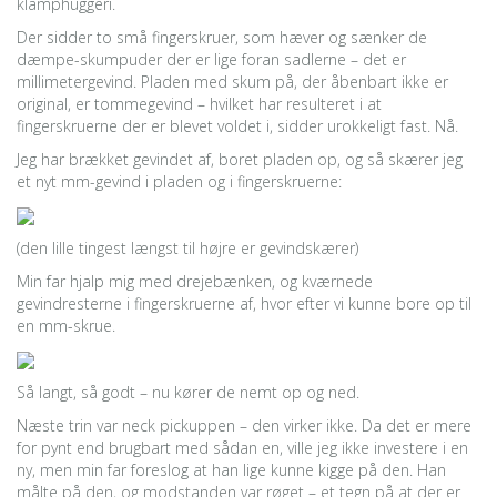
klamphuggeri.
Der sidder to små fingerskruer, som hæver og sænker de
dæmpe-skumpuder der er lige foran sadlerne – det er
millimetergevind. Pladen med skum på, der åbenbart ikke er
original, er tommegevind – hvilket har resulteret i at
fingerskruerne der er blevet voldet i, sidder urokkeligt fast. Nå.
Jeg har brækket gevindet af, boret pladen op, og så skærer jeg
et nyt mm-gevind i pladen og i fingerskruerne:
(den lille tingest længst til højre er gevindskærer)
Min far hjalp mig med drejebænken, og kværnede
gevindresterne i fingerskruerne af, hvor efter vi kunne bore op til
en mm-skrue.
Så langt, så godt – nu kører de nemt op og ned.
Næste trin var neck pickuppen – den virker ikke. Da det er mere
for pynt end brugbart med sådan en, ville jeg ikke investere i en
ny, men min far foreslog at han lige kunne kigge på den. Han
målte på den, og modstanden var røget – et tegn på at der er